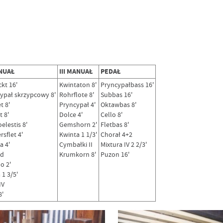
ANUAŁ
III MANUAŁ
PEDAŁ
kt 16'
Kwintaton 8'
Pryncypałbass 16'
ypał skrzypcowy 8'
Rohrflote 8'
Subbas 16'
t 8'
Pryncypał 4'
Oktawbas 8'
t 8'
Dolce 4'
Cello 8'
elestis 8'
Gemshorn 2'
Fletbas 8'
sflet 4'
Kwinta 1 1/3'
Chorał 4+2
a 4'
Cymbałki II
Mixtura IV 2 2/3'
rd
Krumkorn 8'
Puzon 16'
o 2'
 1 3/5'
IV
8'