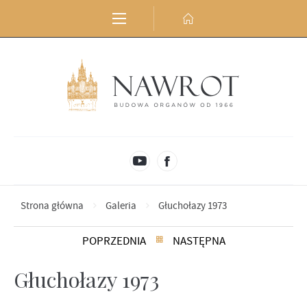
Przejdź do menu.
Przejdź do wyszukiwarki.
Przejdź do treści.
Przejdź do ustawień wielkości czcionki.
Włącz wersję kontrastową strony.
Strona główna
Galeria
Głuchołazy 1973
POPRZEDNIA
NASTĘPNA
Głuchołazy 1973