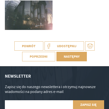
POWRÓT
UDOSTĘPNIJ
POPRZEDNI
NASTĘPNY
NEWSLETTER
Zapisz się do naszego newslettera i otrzymuj najnowsze
wiadomości na podany adres e-mail