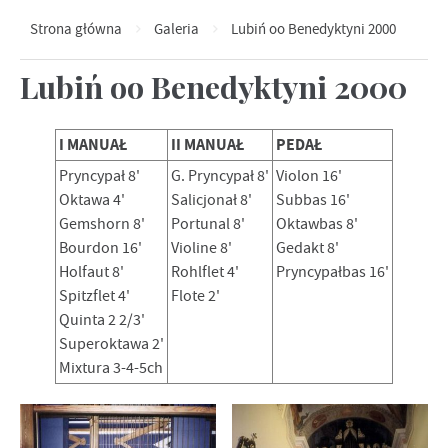
Strona główna
Galeria
Lubiń oo Benedyktyni 2000
Lubiń oo Benedyktyni 2000
I MANUAŁ
II MANUAŁ
PEDAŁ
Pryncypał 8'
G. Pryncypał 8'
Violon 16'
Oktawa 4'
Salicjonał 8'
Subbas 16'
Gemshorn 8'
Portunal 8'
Oktawbas 8'
Bourdon 16'
Violine 8'
Gedakt 8'
Holfaut 8'
Rohlflet 4'
Pryncypałbas 16'
Spitzflet 4'
Flote 2'
Quinta 2 2/3'
Superoktawa 2'
Mixtura 3-4-5ch