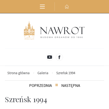
Przejdź do menu.
Przejdź do wyszukiwarki.
Przejdź do treści.
Przejdź do ustawień wielkości czcionki.
Wyłącz wersję kontrastową strony.
Strona główna
Galeria
Szreńsk 1994
POPRZEDNIA
NASTĘPNA
Szreńsk 1994