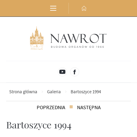
Przejdź do menu.
Przejdź do wyszukiwarki.
Przejdź do treści.
Przejdź do ustawień wielkości czcionki.
Włącz wersję kontrastową strony.
Strona główna
Galeria
Bartoszyce 1994
POPRZEDNIA
NASTĘPNA
Bartoszyce 1994