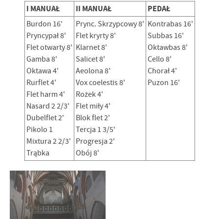
I MANUAŁ
II MANUAŁ
PEDAŁ
Burdon 16'
Prync. Skrzypcowy 8'
Kontrabas 16'
Pryncypał 8'
Flet kryrty 8'
Subbas 16'
Flet otwarty 8'
Klarnet 8'
Oktawbas 8'
Gamba 8'
Salicet 8'
Cello 8'
Oktawa 4'
Aeolona 8'
Chorał 4'
Rurflet 4'
Vox coelestis 8'
Puzon 16'
Flet harm 4'
Rożek 4'
Nasard 2 2/3'
Flet miły 4'
Dubelflet 2'
Blok flet 2'
Pikolo 1
Tercja 1 3/5'
Mixtura 2 2/3'
Progresja 2'
Trąbka
Obój 8'